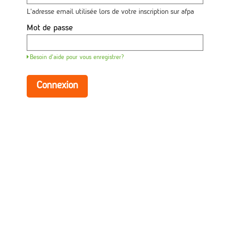
avec
votre
L'adresse email utilisée lors de votre inscription sur afpa
adresse
email
Mot de passe
et
mot
de
Besoin d'aide pour vous enregistrer?
passe.
Si
vous
Connexion
n'avez
pas
encore
de
compte,
utilisez
le
bouton
ci-
dessous
pour
vous
inscrire.