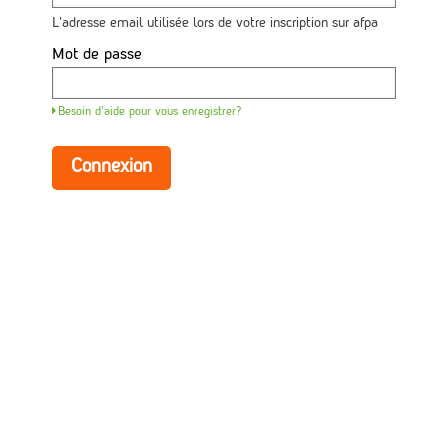
avec
votre
L'adresse email utilisée lors de votre inscription sur afpa
adresse
email
Mot de passe
et
mot
de
Besoin d'aide pour vous enregistrer?
passe.
Si
vous
Connexion
n'avez
pas
encore
de
compte,
utilisez
le
bouton
ci-
dessous
pour
vous
inscrire.